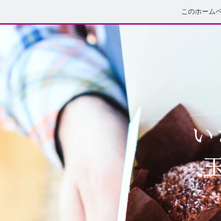
このホーム
い
​